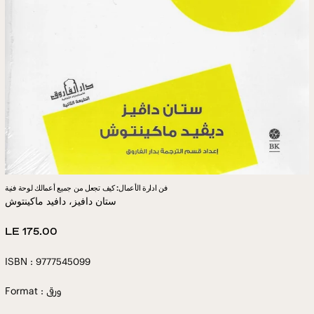
فن ادارة الأعمال: كيف تجعل من جميع أعمالك لوحة فنية
ستان دافيز، دافيد ماكينتوش
Regular
LE 175.00
price
ISBN : 9777545099
Format : ورقى