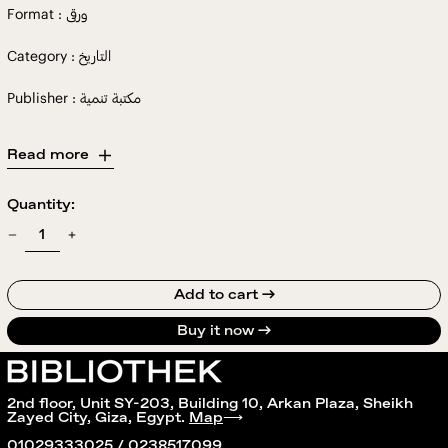
Format : ورقى
Category : التاريخ
Publisher : مكتبة تنمية
Read more
Quantity:
Add to cart →
Buy it now
2nd floor, Unit SY-203, Building 10, Arkan Plaza, Sheikh
Zayed City, Giza, Egypt.
Map
⟶
01029333025 / 0238517099