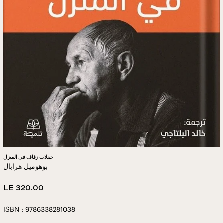
حفلات زفاف فى المنزل
بوهوميل هرابال
Regular
LE 320.00
price
ISBN : 9786338281038