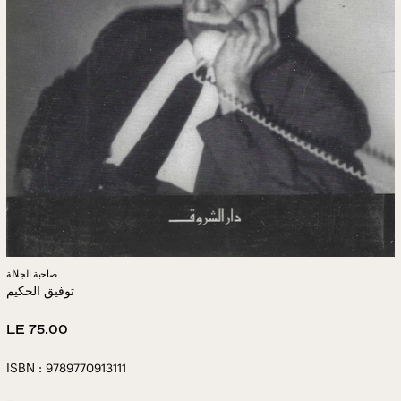
صاحبة الجلالة
توفيق الحكيم
Regular
LE 75.00
price
ISBN : 9789770913111