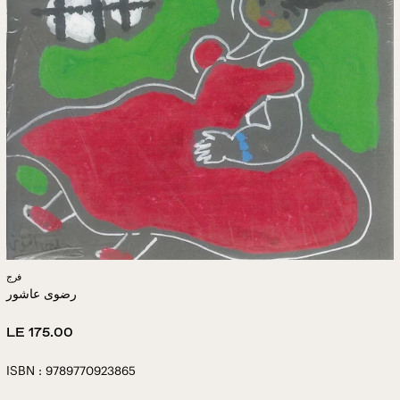
فرج
رضوى عاشور
Regular
LE 175.00
price
ISBN : 9789770923865