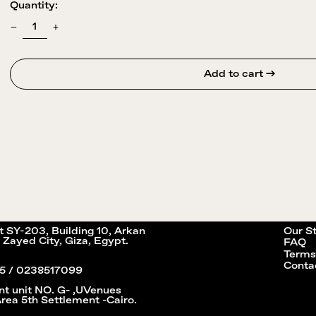
Quantity:
Add to cart →
it SY-203, Building 10, Arkan
Our S
 Zayed City, Giza, Egypt.
FAQ
Terms
Conta
5 / 0238517099
nt unit NO. G- ,UVenues
Area 5th Settlement -Cairo.