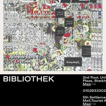
2nd floor, Un
Plaza, Sheikh
Map
⟶
0102933302
5th Settleme
Mall,Tourist 
Map
⟶