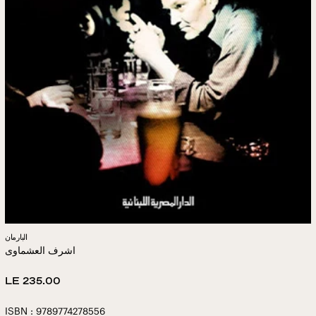
البارمان
اشرف العشماوى
Regular
LE 235.00
price
ISBN : 9789774278556