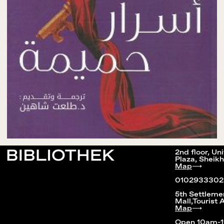
2nd floor, Un
Plaza, Sheikh
Map
⟶
0102933302
5th Settleme
Mall,Tourist 
Map
⟶
Open 10am-