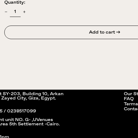
Quantity:
Add to cart →
it SY-203, Building 10, Arkan
Our S
 Zayed City, Giza, Egypt.
FAQ
Terms
Conta
5 / 0238517099
nt unit NO. G- ,UVenues
Area 5th Settlement -Cairo.
11pm