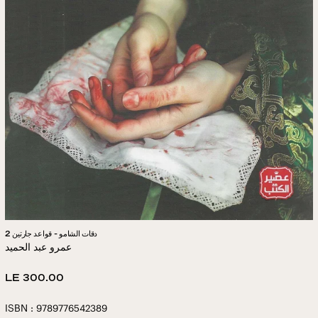
دقات الشامو - قواعد جارتين 2
عمرو عبد الحميد
Regular
LE 300.00
price
ISBN : 9789776542389