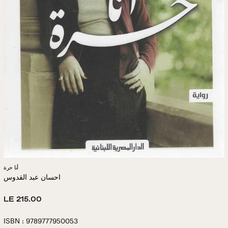
أنا حرة
احسان عبد القدوس
Regular
LE 215.00
price
ISBN : 9789777950053