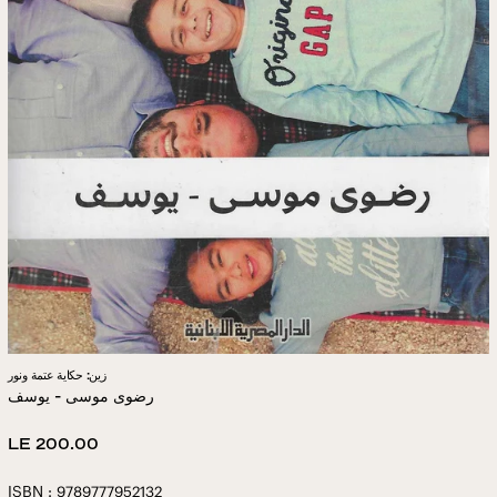
زين: حكاية عتمة ونور
رضوى موسى - يوسف
Regular
LE 200.00
price
ISBN : 9789777952132