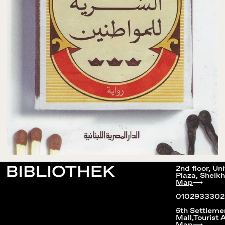
2nd floor, Un
Plaza, Sheikh
Map
⟶
0102933302
5th Settleme
Mall,Tourist 