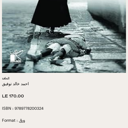
الحافة
احمد خالد توفيق
Regular
LE 170.00
price
ISBN : 9789778200324
Format : ورقى