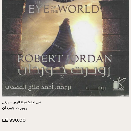
عين العالم: عجلة الزمن - جزئين
روبرت جوردان
Regular
LE 830.00
price