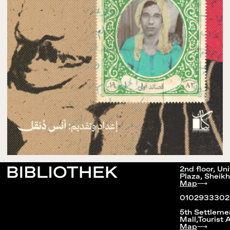
2nd floor, Un
Plaza, Sheikh
Map
⟶
0102933302
5th Settleme
Mall,Tourist 
Map
⟶