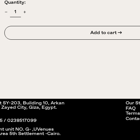
Quantity:
Add to cart →
it SY-203, Building 10, Arkan
Our S
 Zayed City, Giza, Egypt.
FAQ
Terms
Conta
5 / 0238517099
nt unit NO. G- ,UVenues
Area 5th Settlement -Cairo.