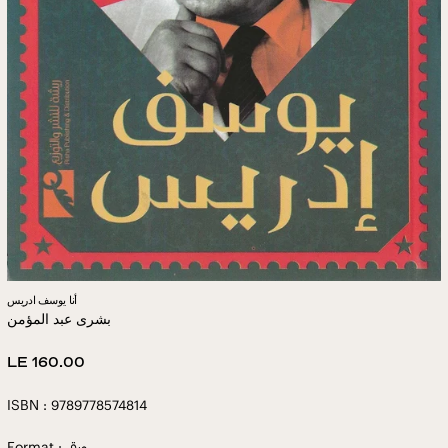
أنا يوسف ادريس
بشرى عبد المؤمن
Regular
LE 160.00
price
ISBN : 9789778574814
Format : ورقى