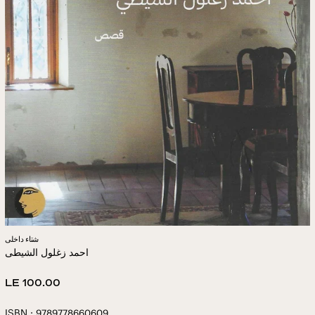
شتاء داخلى
احمد زغلول الشيطى
Regular
LE 100.00
price
ISBN : 9789778660609