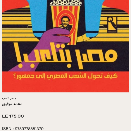
مصر بتلعب
محمد توفيق
Regular
LE 175.00
price
ISBN : 9789778881370