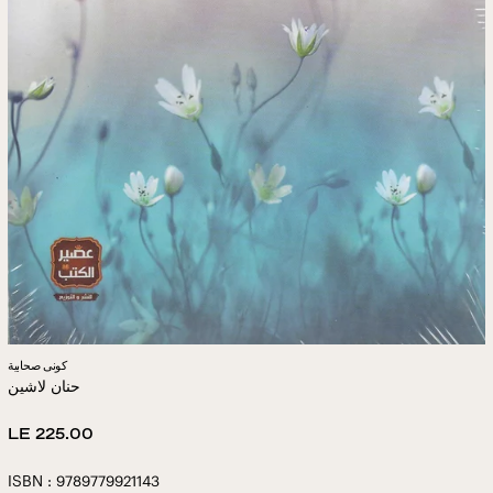
كونى صحابية
حنان لاشين
Regular
LE 225.00
price
ISBN : 9789779921143